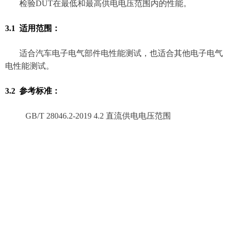
检验DUT在最低和最高供电电压范围内的性能。
3.1 适用范围：
适合汽车电子电气部件电性能测试，也适合其他电子电气
电性能测试。
3.2 参考标准：
GB/T 28046.2-2019 4.2 直流供电电压范围