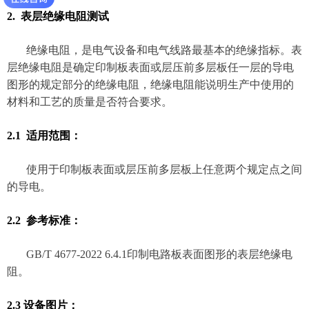
2. 表层绝缘电阻测试
绝缘电阻，是电气设备和电气线路最基本的绝缘指标。表
层绝缘电阻是确定印制板表面或层压前多层板任一层的导电
图形的规定部分的绝缘电阻，绝缘电阻能说明生产中使用的
材料和工艺的质量是否符合要求。
2.1 适用范围：
使用于印制板表面或层压前多层板上任意两个规定点之间
的导电。
2.2 参考标准：
GB/T 4677-2022 6.4.1印制电路板表面图形的表层绝缘电
阻。
2.3 设备图片：