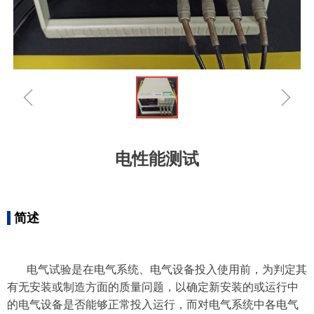
ꁆ
ꁇ
电性能测试
简述
电气试验是在电气系统、电气设备投入使用前，为判定其
有无安装或制造方面的质量问题，以确定新安装的或运行中
的电气设备是否能够正常投入运行，而对电气系统中各电气