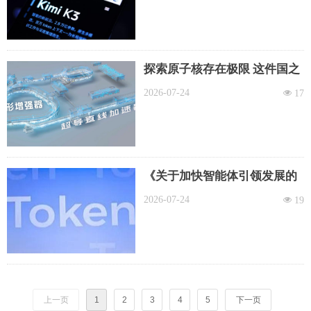
探索原子核存在极限 这件国之
重器投入试运行
2026-07-24
넶
17
《关于加快智能体引领发展的
若干措施》正式印发
2026-07-24
넶
19
上一页
1
2
3
4
5
下一页