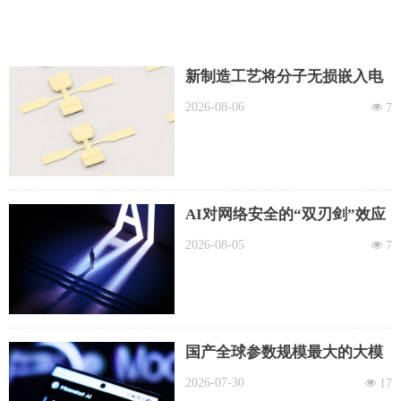
新制造工艺将分子无损嵌入电
子器件
2026-08-06
넶
7
AI对网络安全的“双刃剑”效应
日益凸显
2026-08-05
넶
7
国产全球参数规模最大的大模
型全量开源
2026-07-30
넶
17