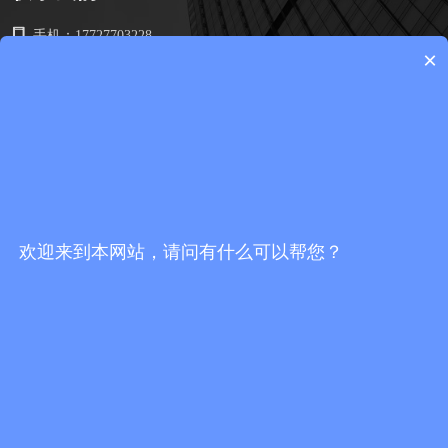
手机：
17727703228
×
电话：
0769-81028209
邮箱：
tx003@zengshin.com
地址：
广东省东莞市桥头镇桥头桥龙路482号301室
欢迎来到本网站，请问有什么可以帮您？
关注我们